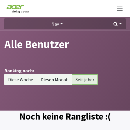
Zum Inhalt springen
Nav
Alle Benutzer
Ranking nach:
Diese Woche
Diesen Monat
Seit jeher
Noch keine Rangliste :(